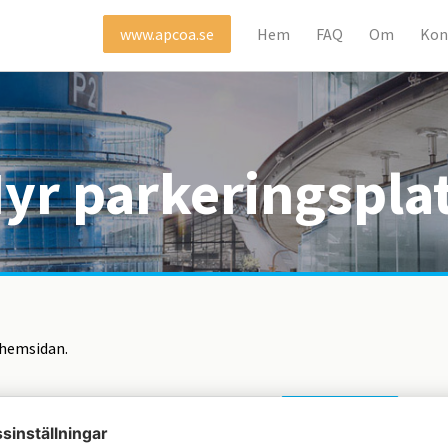
Hem
FAQ
Om
Kon
www.apcoa.se
yr parkeringspla
 hemsidan.
ösenord
logga in