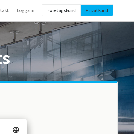
takt
Logga in
Företagskund
Privatkund
ts