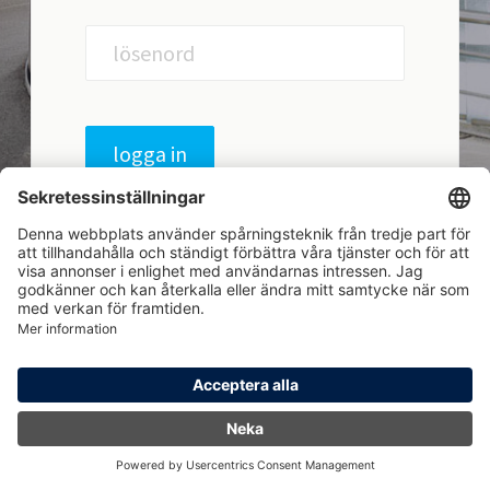
lösenord
logga in
Hem
Logga in