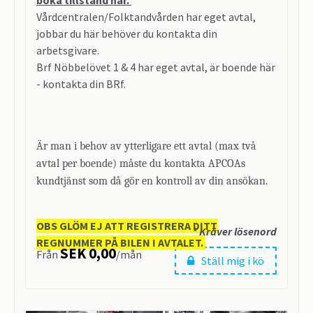
Vårdcentralen/Folktandvården har eget avtal,
jobbar du här behöver du kontakta din
arbetsgivare.
Brf Nöbbelövet 1 & 4 har eget avtal, är boende här
- kontakta din BRf.
Är man i behov av ytterligare ett avtal (max två
avtal per boende) måste du kontakta APCOAs
kundtjänst som då gör en kontroll av din ansökan.
OBS GLÖM EJ ATT REGISTRERA DITT
* Kräver lösenord
REGNUMMER PÅ BILEN I AVTALET.
SEK 0,00
Från
/mån
Ställ mig i kö
Nöbbelövs Torg 2
22652 Lund