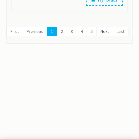
First
Previous
1
2
3
4
5
Next
Last