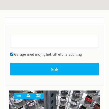
Find
parking
near...
Garage med möjlighet till elbilsladdning
Sök
0 m