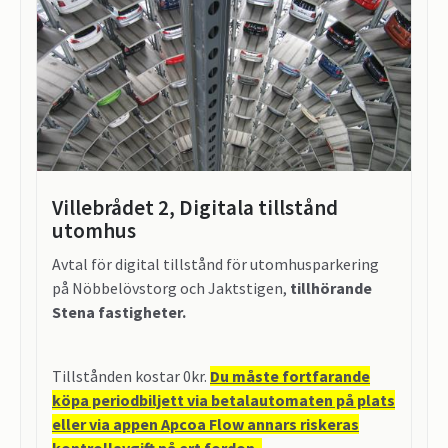
Villebrådet 2, Digitala tillstånd
utomhus
Avtal för digital tillstånd för utomhusparkering
på Nöbbelövstorg och Jaktstigen,
tillhörande
Stena fastigheter.
Tillstånden kostar 0kr.
Du måste fortfarande
köpa periodbiljett via betalautomaten på plats
eller via appen Apcoa Flow annars riskeras
kontrollavgift på ert fordon.