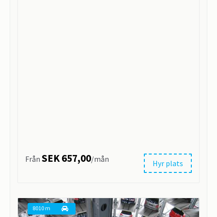
SEK 657,00
Från
/mån
Hyr plats
8010 m