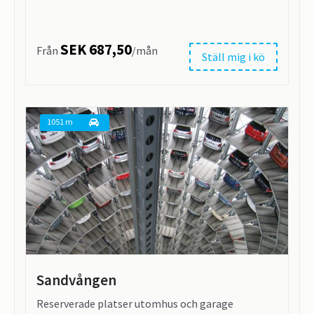
SEK 687,50
Från
/mån
Ställ mig i kö
1051 m
Sandvången
Reserverade platser utomhus och garage