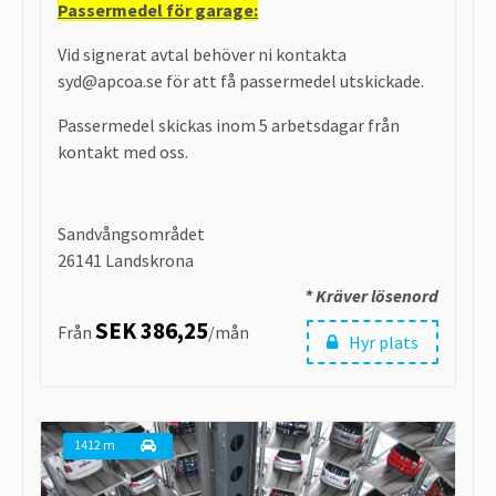
Passermedel för garage:
Vid signerat avtal behöver ni kontakta
syd@apcoa.se för att få passermedel utskickade.
Passermedel skickas inom 5 arbetsdagar från
kontakt med oss.
Sandvångsområdet
26141 Landskrona
* Kräver lösenord
SEK 386,25
Från
/mån
Hyr plats
1412 m