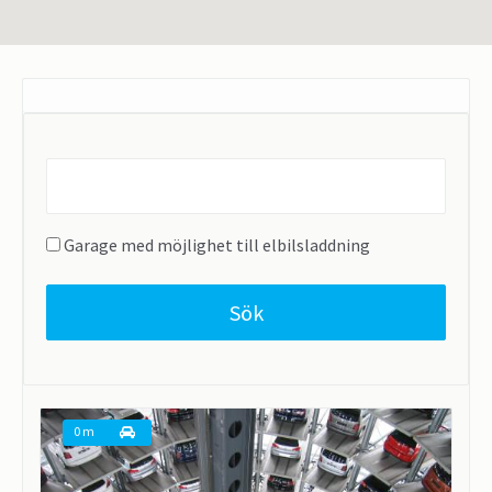
Find
parking
near...
Garage med möjlighet till elbilsladdning
Sök
0 m