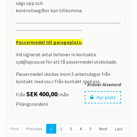
sägs upp och
kontrollavgifter kan tillkomma.
---------------------------------------------------------
------------------------------------
Passermedel till garageplats:
Vid signerat avtal behöver ni kontakta
syd@apcoa.se för att få passermedel utskickade.
Passermedel skickas inom 5 arbetsdagar från
kontakt med oss.r från kontakt med oss.
* Kräver lösenord
SEK 400,00
Från
/mån
Hyr plats
Pilängsrundeln
26142 Landskrona
First
Previous
1
2
3
4
5
Next
Last