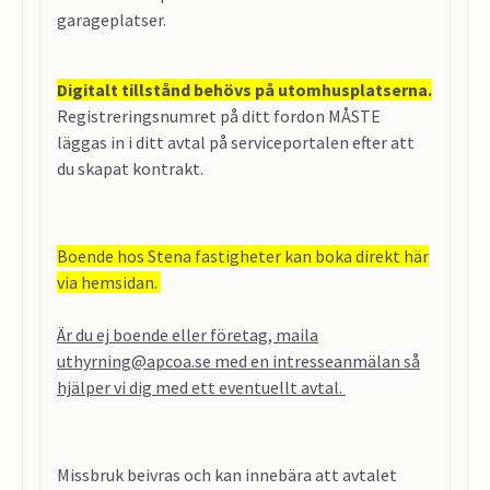
garageplatser.
Digitalt tillstånd behövs på utomhusplatserna.
Registreringsnumret på ditt fordon MÅSTE
läggas in i ditt avtal på serviceportalen efter att
du skapat kontrakt.
Boende hos Stena fastigheter kan boka direkt här
via hemsidan.
Är du ej boende eller företag, maila
uthyrning@apcoa.se med en intresseanmälan så
hjälper vi dig med ett eventuellt avtal.
Missbruk beivras och kan innebära att avtalet