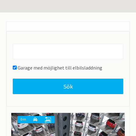
Find
parking
near...
Garage med möjlighet till elbilsladdning
Sök
0 m