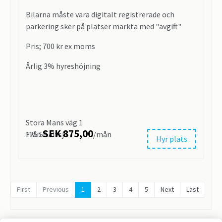
Bilarna måste vara digitalt registrerade och
parkering sker på platser märkta med "avgift"
Pris; 700 kr ex moms
Årlig 3% hyreshöjning
Stora Mans väg 1
SEK 875,00
Från
/mån
125 59 Älvsjö
Hyr plats
First
Previous
1
2
3
4
5
Next
Last