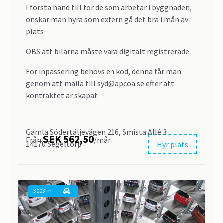
I första hand till för de som arbetar i byggnaden,
önskar man hyra som extern gå det bra i mån av
plats
OBS att bilarna måste vara digitalt registrerade
För inpassering behövs en kod, denna får man
genom att maila till syd@apcoa.se efter att
kontraktet är skapat
Gamla Södertäljevägen 216, Smista Allé 3
SEK 562,50
Från
/mån
14170 Segeltorp
Hyr plats
3003 m