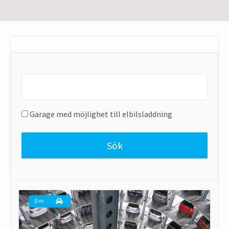
Find
parking
near...
Garage med möjlighet till elbilsladdning
Sök
0 m