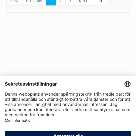
First
Previous
1
2
3
Next
Last