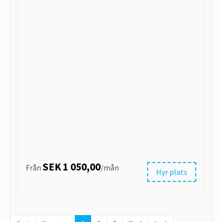
SEK 1 050,00
Från
/mån
Hyr plats