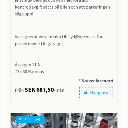
kontrollavgift sätts på bilen och att parkeringen
sägs upp!
Vid signerat avtal maila till syd@apcoa.se för
passermedel till garaget.
Åsvägen 11 A
735 60 Ramnäs
* Kräver lösenord
SEK 687,50
Från
/mån
Hyr plats
8163 m