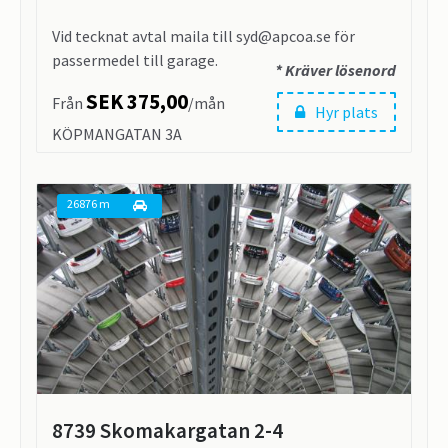
Vid tecknat avtal maila till syd@apcoa.se för
passermedel till garage.
* Kräver lösenord
SEK 375,00
Från
/mån
Hyr plats
KÖPMANGATAN 3A
735 31 Surahammar
26876 m
8739 Skomakargatan 2-4