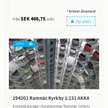
* Kräver lösenord
SEK 468,75
Från
/mån
Hyr plats
125 m
194201 Ramnäs Kyrkby 1:131 AKKA
Enskilda garage i Surahammar Ramnäs. Infarts