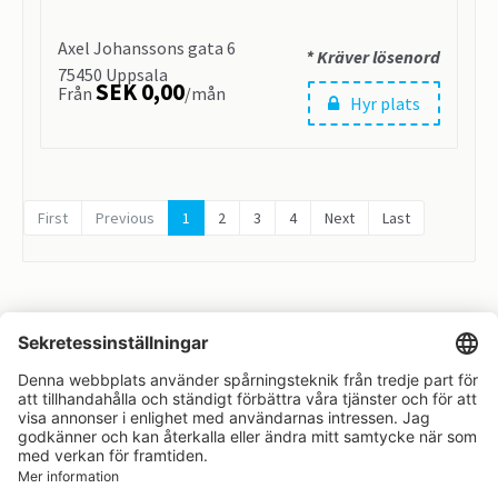
Axel Johanssons gata 6
* Kräver lösenord
75450 Uppsala
SEK 0,00
Från
/mån
Hyr plats
First
Previous
1
2
3
4
Next
Last