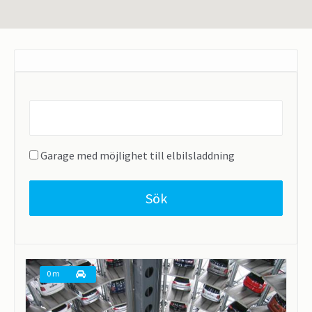
Find
parking
near...
Garage med möjlighet till elbilsladdning
Sök
0 m