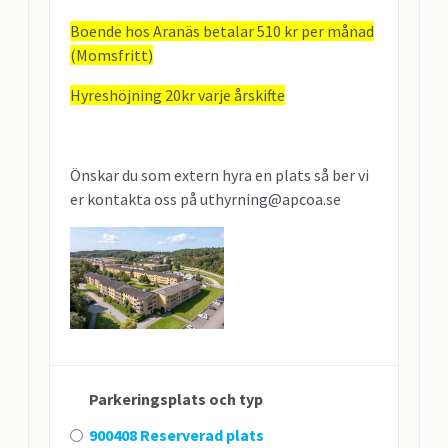
Boende hos Aranäs betalar 510 kr per månad
(Momsfritt)
Hyreshöjning 20kr varje årskifte
Önskar du som extern hyra en plats så ber vi
er kontakta oss på uthyrning@apcoa.se
Parkeringsplats och typ
900408 Reserverad plats