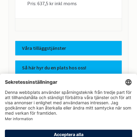
Pris: 637,5 kr inkl moms
Våra tilläggstjänster
Så här hyr du en plats hos oss!
Apcoas integritetspolicy
Avtalsvillkor