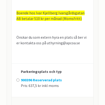
Boende hos Ivar Kjellberg Ivarsgårdsgatan
AB betalar 510 kr per månad (Momsfritt)
Önskar du som extern hyra en plats så ber vi
er kontakta oss på uthyrning@apcoa.se
Parkeringsplats och typ
900396 Reserverad plats
Pris: 637,5 kr inkl moms