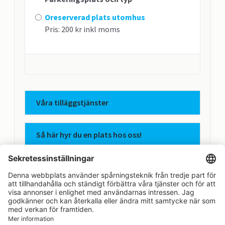
Oreserverad plats utomhus
Pris: 200 kr inkl moms
Våra tilläggstjänster
Så här hyr du en plats hos oss!
Apcoas integritetspolicy
Avtalsvillkor