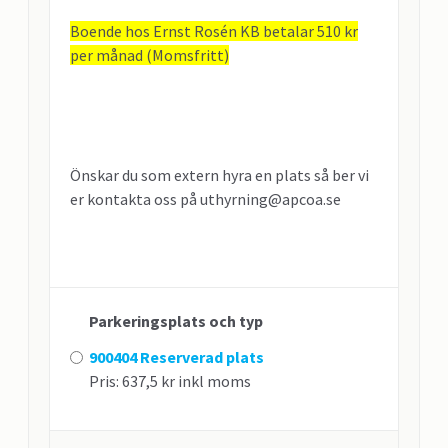
Boende hos Ernst Rosén KB betalar 510 kr
per månad (Momsfritt)
Önskar du som extern hyra en plats så ber vi
er kontakta oss på uthyrning@apcoa.se
Parkeringsplats och typ
900404 Reserverad plats
Pris: 637,5 kr inkl moms