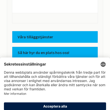
Våra tilläggstjänster
Så här hyr du en plats hos oss!
Apcoas integritetspolicy
Avtalsvillkor