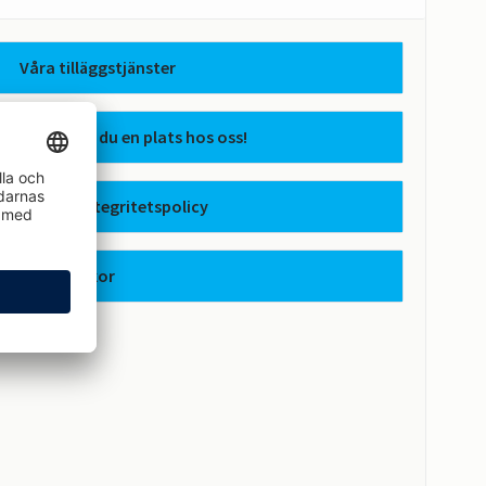
Våra tilläggstjänster
Så här hyr du en plats hos oss!
Apcoas integritetspolicy
Avtalsvillkor