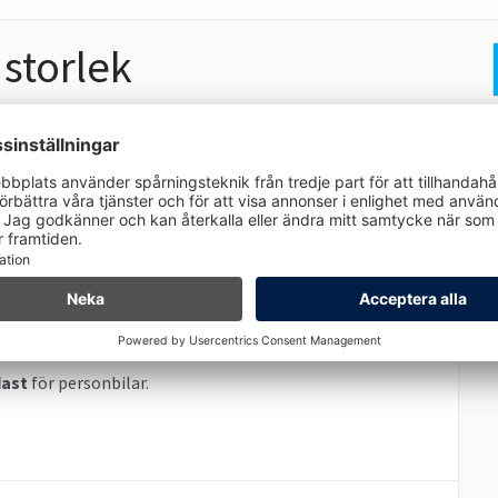
 storlek
r innan du börjar!
ten ytparkering
ast
för personbilar.