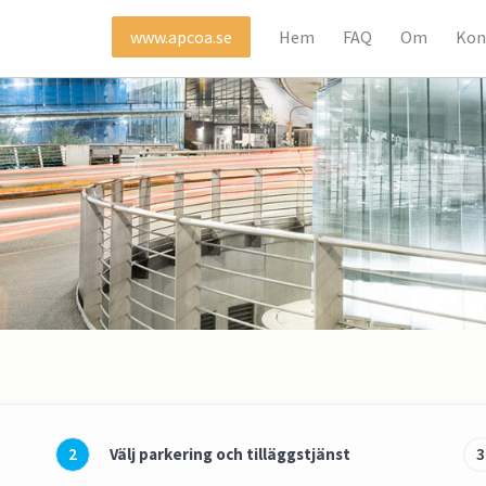
Hem
FAQ
Om
Kon
www.apcoa.se
2
3
Välj parkering och tilläggstjänst