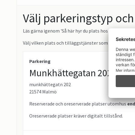
Välj parkeringstyp och
Läs gärna igenom 'Så här hyr du plats hos oss' till höge
Välj vilken plats och tilläggstjänster som du vill ha.
Parkering
Munkhättegatan 202 Motet
munkhättegatn 202
21574 Malmö
Reserverade och oreserverade platser utomhus
end
Oreserverade platser kräver digitalt tillstånd.