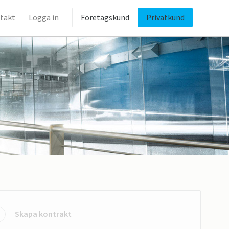
takt
Logga in
Företagskund
Privatkund
Skapa kontrakt