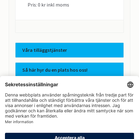
Pris: 0 kr inkl moms
Våra tilläggstjänster
Så här hyr du en plats hos oss!
Apcoas integritetspolicy
Avtalsvillkor