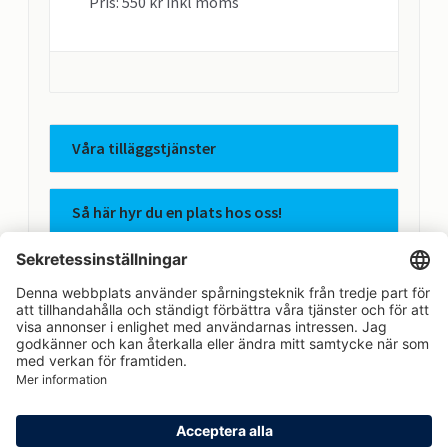
Pris: 550 kr inkl moms
Våra tilläggstjänster
Så här hyr du en plats hos oss!
Apcoas integritetspolicy
Avtalsvillkor