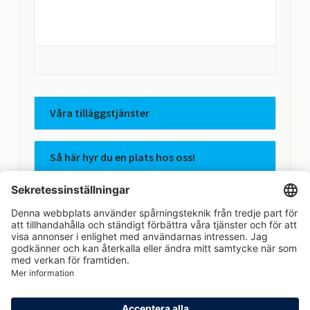
Våra tilläggstjänster
Så här hyr du en plats hos oss!
Apcoas integritetspolicy
Avtalsvillkor