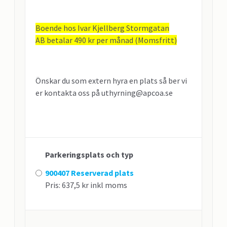
Boende hos Ivar Kjellberg Stormgatan
AB betalar 490 kr per månad (Momsfritt)
Önskar du som extern hyra en plats så ber vi
er kontakta oss på uthyrning@apcoa.se
Parkeringsplats och typ
900407 Reserverad plats
Pris: 637,5 kr inkl moms