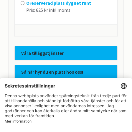
Oreserverad plats dygnet runt
Pris: 625 kr inkl moms
Våra tilläggstjänster
Så här hyr du en plats hos oss!
Apcoas integritetspolicy
Avtalsvillkor